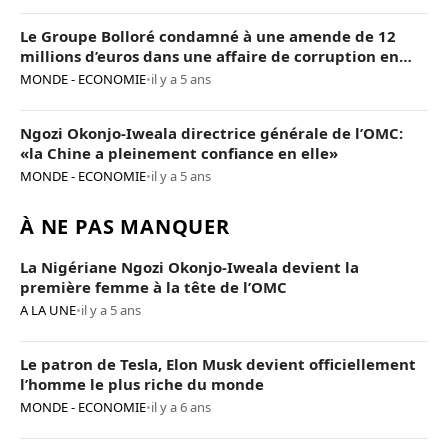
Le Groupe Bolloré condamné à une amende de 12
millions d’euros dans une affaire de corruption en
Afrique
MONDE - ECONOMIE
•
il y a 5 ans
Ngozi Okonjo-Iweala directrice générale de l’OMC:
«la Chine a pleinement confiance en elle»
MONDE - ECONOMIE
•
il y a 5 ans
À NE PAS MANQUER
La Nigériane Ngozi Okonjo-Iweala devient la
première femme à la tête de l’OMC
A LA UNE
•
il y a 5 ans
Le patron de Tesla, Elon Musk devient officiellement
l’homme le plus riche du monde
MONDE - ECONOMIE
•
il y a 6 ans