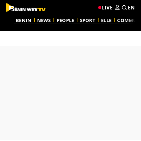
LIVE
EN
BENIN
NEWS
PEOPLE
SPORT
ELLE
COMMUN