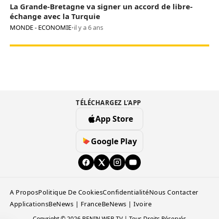
La Grande-Bretagne va signer un accord de libre-
échange avec la Turquie
MONDE - ECONOMIE
•
il y a 6 ans
TÉLÉCHARGEZ L’APP
App Store
Google Play
A Propos
Politique De Cookies
Confidentialité
Nous Contacter
Applications
BeNews | France
BeNews | Ivoire
Copyright © 2026 BENIN WEB TV | Tous Droits Réservés