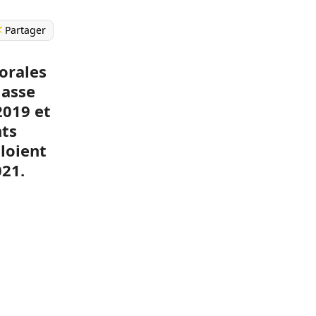
Partager
torales
lasse
2019 et
nts
ploient
021.