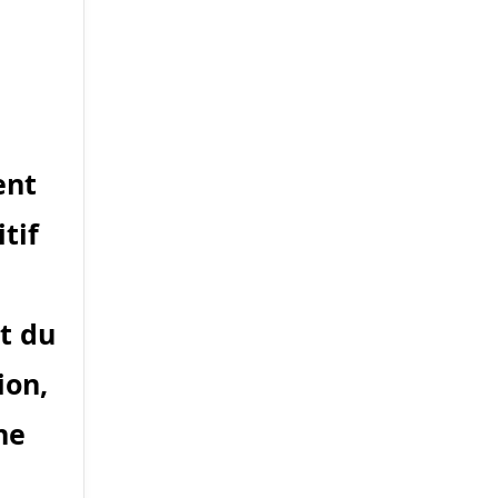
ent
tif
nt du
ion,
ne