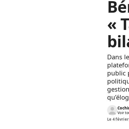
Bé
« T
bi
Dans le
platef
public 
politiq
gestion
qu’élog
Cochi
Voir to
Le 4 février