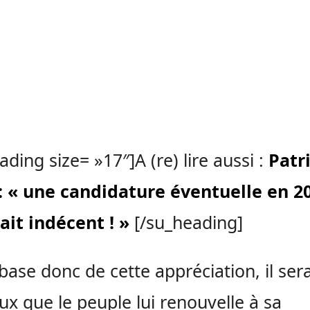
ading size= »17″]A (re) lire aussi :
Patr
: « une candidature éventuelle en 2
ait indécent ! »
[/su_heading]
 base donc de cette appréciation, il sera
eux que le peuple lui renouvelle à sa