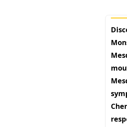
Disc
Mons
Mesd
mouv
Mesd
symp
Cher
resp