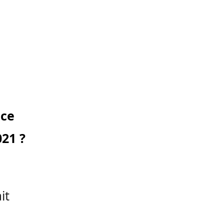
ice
021 ?
it