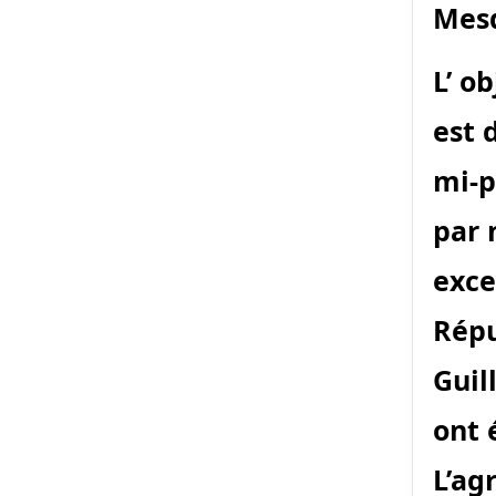
Mesd
L’ o
est 
mi-p
par 
exce
Rép
Guil
ont 
L’ag