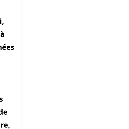
i,
 à
nées
s
de
ure,