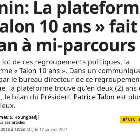
nin: La platefor
alon 10 ans » fait
lan à mi-parcours
 lot de ces regroupements politiques, la
orme « Talon 10 ans ». Dans un communiqu
par le bureau directeur de ce regroupemen
ue, la plateforme trouve qu’en deux (2) ans
, le bilan du Président
Patrice Talon
est plu
ieux.
mau S. Houngbadji
BÉNIN -
us ses articles
 2018 à 18:23
•
MàJ le 17 janvier 2021