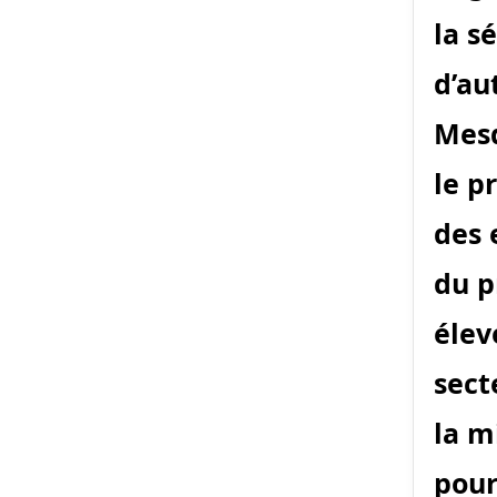
la s
d’aut
Mesd
le p
des 
du p
élev
sect
la m
pour