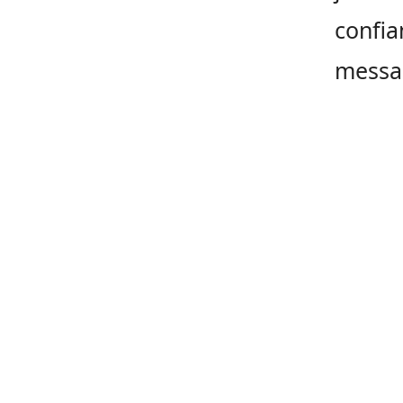
confia
messa