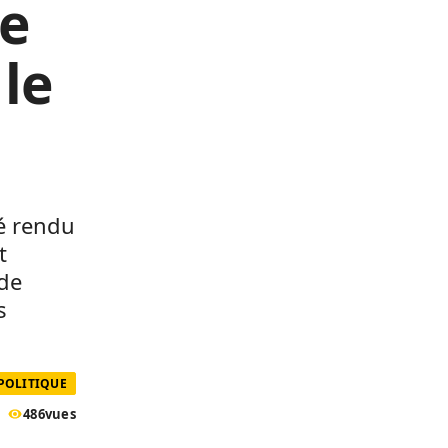
me
 le
é rendu
t
 de
s
 POLITIQUE
486
vues