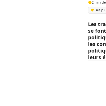
2 min de
Lire pl
Les tr
se font
politiq
les co
politiq
leurs é