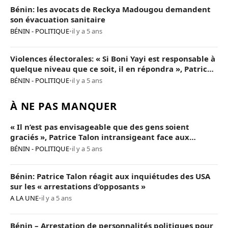
Bénin: les avocats de Reckya Madougou demandent
son évacuation sanitaire
BÉNIN - POLITIQUE
•
il y a 5 ans
Violences électorales: « Si Boni Yayi est responsable à
quelque niveau que ce soit, il en répondra », Patrice
Talon
BÉNIN - POLITIQUE
•
il y a 5 ans
À NE PAS MANQUER
« Il n’est pas envisageable que des gens soient
graciés », Patrice Talon intransigeant face aux
« opposants terroristes »
BÉNIN - POLITIQUE
•
il y a 5 ans
Bénin: Patrice Talon réagit aux inquiétudes des USA
sur les « arrestations d’opposants »
A LA UNE
•
il y a 5 ans
Bénin – Arrestation de personnalités politiques pour