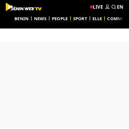
LIVE
EN
BENIN
NEWS
PEOPLE
SPORT
ELLE
COMMUN