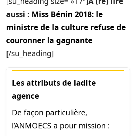
[su_heading size= »17″]
A (re) lire
aussi :
Miss Bénin 2018: le
ministre de la culture refuse de
couronner la gagnante
[
/su_heading]
Les attributs de ladite
agence
De façon particulière,
l’
ANMOECS
a pour mission :