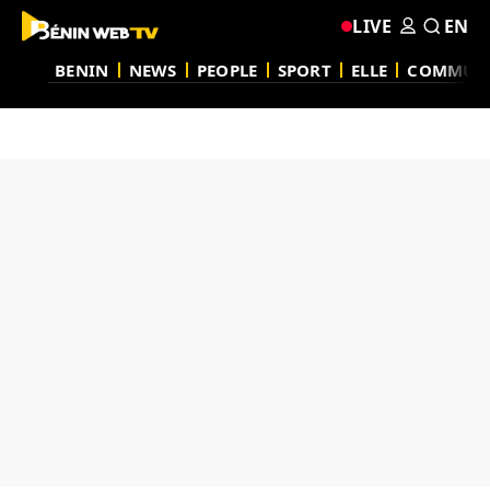
LIVE
EN
BENIN
NEWS
PEOPLE
SPORT
ELLE
COMMUN