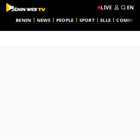
LIVE
EN
BENIN
NEWS
PEOPLE
SPORT
ELLE
COMMUN