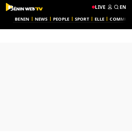
LIVE
EN
BENIN
NEWS
PEOPLE
SPORT
ELLE
COMMUN