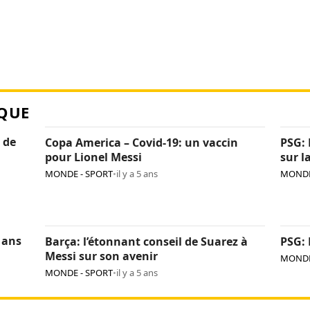
QUE
 de
Copa America – Covid-19: un vaccin
PSG: 
pour Lionel Messi
sur l
MONDE - SPORT
•
il y a 5 ans
MONDE
 ans
Barça: l’étonnant conseil de Suarez à
PSG: 
Messi sur son avenir
MONDE
MONDE - SPORT
•
il y a 5 ans