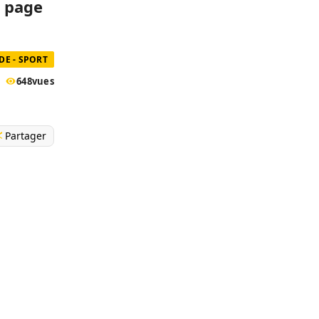
a page
E - SPORT
648
vues
Partager