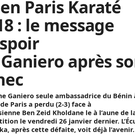
en Paris Karaté
18 : le message
espoir
 Ganiero après s
hec
ne
Ganiero
seule ambassadrice du Bénin 
 de Paris a perdu
(2-3)
face à
sienne
Ben
Zeid
Kholdane
le à l’aune de l
ition le vendredi 26 janvier dernier.
L’Éc
a, après cette défaite, voit déjà l’avenir.