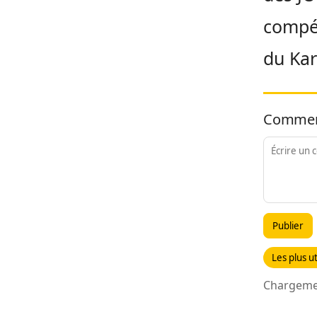
compét
du
Kar
Commen
Publier
Les plus ut
Chargemen