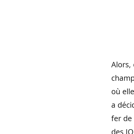
Alors,
champi
où ell
a déci
fer de
des JO