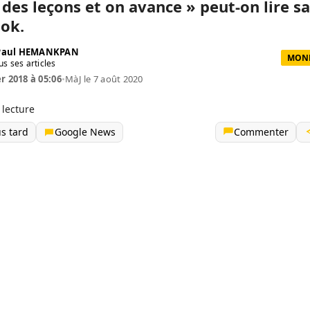
 des leçons et on avance » peut-on lire s
ok.
 Paul HEMANKPAN
MOND
us ses articles
er 2018 à 05:06
•
MàJ le 7 août 2020
 lecture
us tard
Google News
Commenter