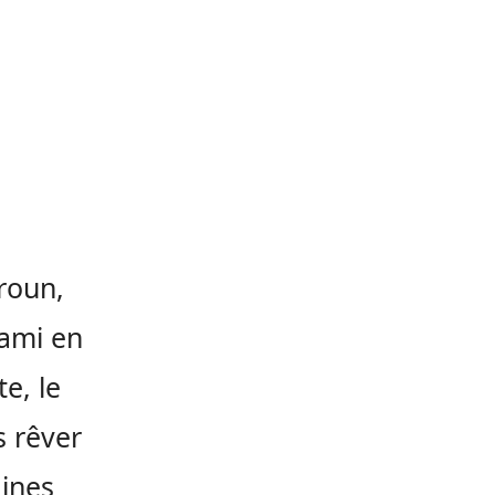
roun,
tami en
e, le
s rêver
aines