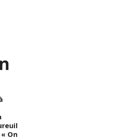
on
à
a
ureuil
« On