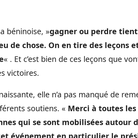
la
béninoise
, »
gagner ou perdre tient
eu de chose.
On en tire des leçons e
e
« .
Et c’est bien de ces leçons que vont 
s victoires.
aissante, elle n’a pas manqué de reme
fférents soutiens.
«
Merci à toutes les
nnes qui se sont mobilisées autour 
cet événement en particulier le prés