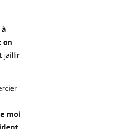
 à
t on
jaillir
rcier
de moi
ident