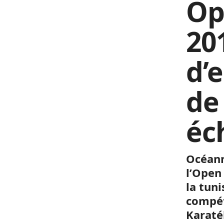
Op
20
d’
de
éc
Océan
l’Open
la
tuni
compét
Karaték