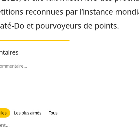
itions reconnues par l’instance mondi
até-Do
et pourvoyeurs de points.
taires
iles
Les plus aimés
Tous
t...