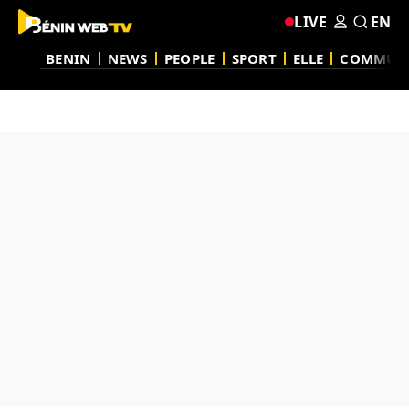
LIVE
EN
BENIN
NEWS
PEOPLE
SPORT
ELLE
COMMUN