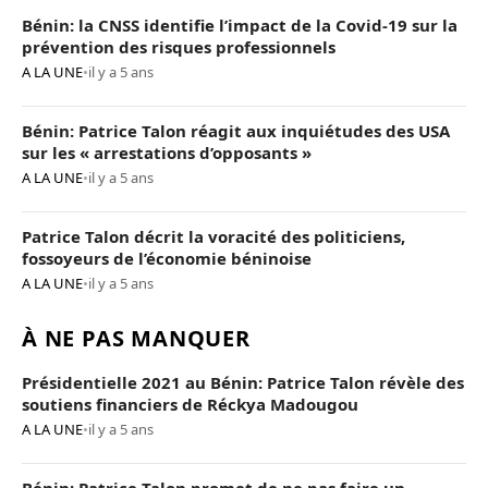
Bénin: la CNSS identifie l’impact de la Covid-19 sur la
prévention des risques professionnels
A LA UNE
•
il y a 5 ans
Bénin: Patrice Talon réagit aux inquiétudes des USA
sur les « arrestations d’opposants »
A LA UNE
•
il y a 5 ans
Patrice Talon décrit la voracité des politiciens,
fossoyeurs de l’économie béninoise
A LA UNE
•
il y a 5 ans
À NE PAS MANQUER
Présidentielle 2021 au Bénin: Patrice Talon révèle des
soutiens financiers de Réckya Madougou
A LA UNE
•
il y a 5 ans
Bénin: Patrice Talon promet de ne pas faire un