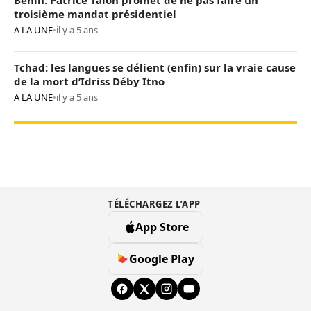
troisième mandat présidentiel
A LA UNE
•
il y a 5 ans
Tchad: les langues se délient (enfin) sur la vraie cause
de la mort d’Idriss Déby Itno
A LA UNE
•
il y a 5 ans
TÉLÉCHARGEZ L’APP
App Store
Google Play