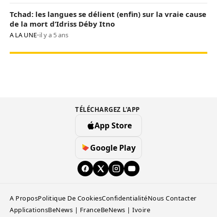
Tchad: les langues se délient (enfin) sur la vraie cause
de la mort d’Idriss Déby Itno
A LA UNE
•
il y a 5 ans
TÉLÉCHARGEZ L’APP
App Store
Google Play
A Propos
Politique De Cookies
Confidentialité
Nous Contacter
Applications
BeNews | France
BeNews | Ivoire