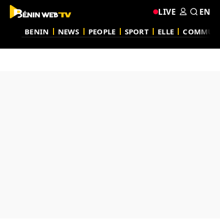
LIVE
EN
BENIN
NEWS
PEOPLE
SPORT
ELLE
COMMUN