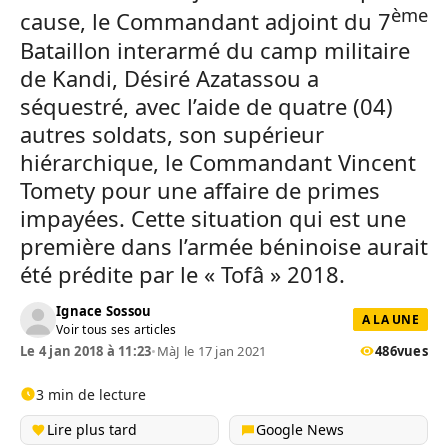
ème
cause, le Commandant adjoint du 7
Bataillon interarmé du camp militaire
de Kandi, Désiré Azatassou a
séquestré, avec l’aide de quatre (04)
autres soldats, son supérieur
hiérarchique, le Commandant Vincent
Tomety pour une affaire de primes
impayées. Cette situation qui est une
première dans l’armée béninoise aurait
été prédite par le « Tofâ » 2018.
Ignace Sossou
A LA UNE
Voir tous ses articles
Le 4 jan 2018 à 11:23
•
MàJ le 17 jan 2021
486
vues
3 min de lecture
Lire plus tard
Google News