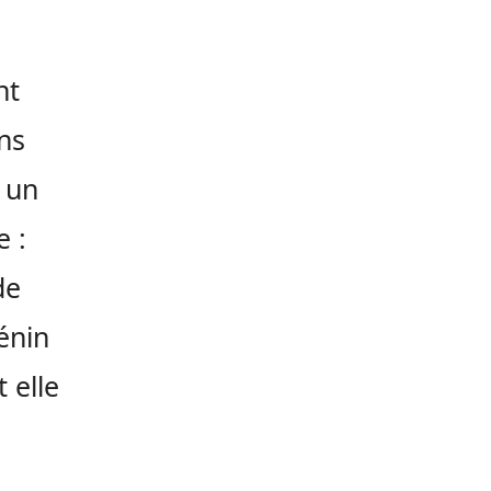
nt
ns
a un
e :
de
Bénin
 elle