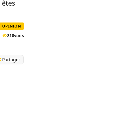
 êtes
OPINION
810
vues
Partager