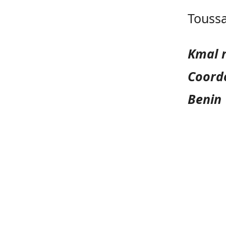
Toussa
Kmal 
Coordo
Benin