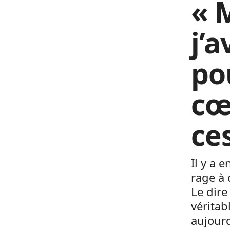
« 
j’a
pou
cœ
ce
Il y a 
rage à 
Le dire
vérita
aujourd