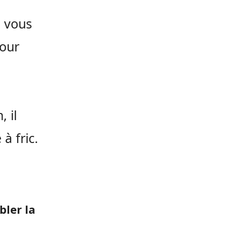
e vous
pour
 il
à fric.
bler la