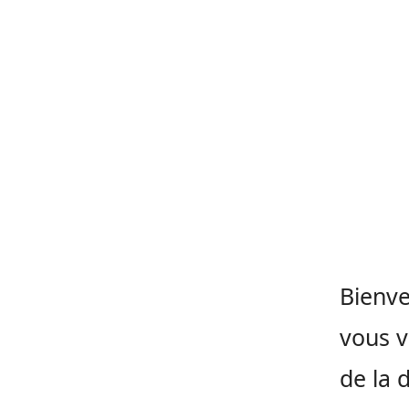
Bienve
vous v
de la d