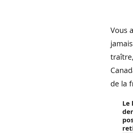
Vous a
jamais
traîtr
Canada
de la 
Le
dem
pos
ret