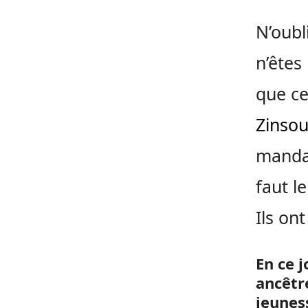
N’oubl
n’êtes
que ce
Zinso
mandat
faut l
Ils on
En ce j
ancêtre
jeunes