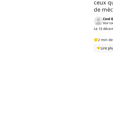
ceux qu
de mèch
Cool 
Voir to
Le 13 décem
2 min de
Lire pl