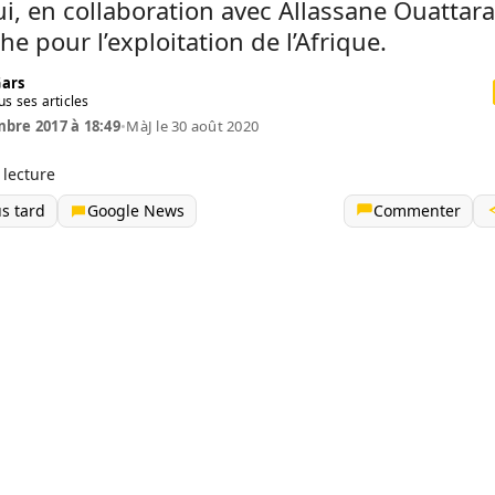
i, en collaboration avec Allassane Ouattara
e pour l’exploitation de l’Afrique.
Gars
us ses articles
bre 2017 à 18:49
•
MàJ le 30 août 2020
 lecture
us tard
Google News
Commenter