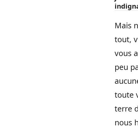
indign
Mais n
tout, 
vous a
peu pa
aucune
toute 
terre 
nous h