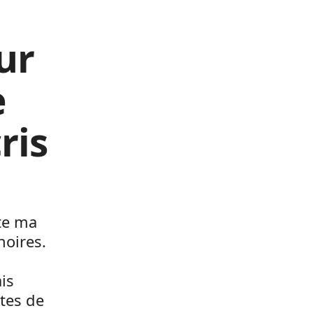
ur
e
ris
ute ma
noires.
is
êtes de