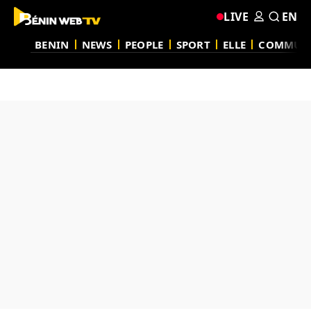
LIVE
EN
BENIN
NEWS
PEOPLE
SPORT
ELLE
COMMUN