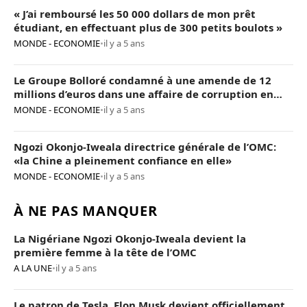
« J’ai remboursé les 50 000 dollars de mon prêt
étudiant, en effectuant plus de 300 petits boulots »
MONDE - ECONOMIE
•
il y a 5 ans
Le Groupe Bolloré condamné à une amende de 12
millions d’euros dans une affaire de corruption en
Afrique
MONDE - ECONOMIE
•
il y a 5 ans
Ngozi Okonjo-Iweala directrice générale de l’OMC:
«la Chine a pleinement confiance en elle»
MONDE - ECONOMIE
•
il y a 5 ans
À NE PAS MANQUER
La Nigériane Ngozi Okonjo-Iweala devient la
première femme à la tête de l’OMC
A LA UNE
•
il y a 5 ans
Le patron de Tesla, Elon Musk devient officiellement