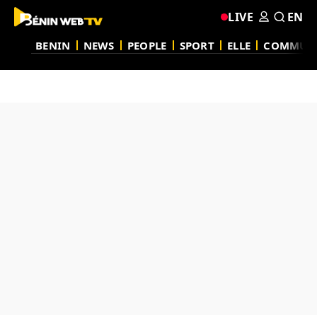
LIVE
EN
BENIN
NEWS
PEOPLE
SPORT
ELLE
COMMUN