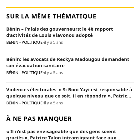
SUR LA MÊME THÉMATIQUE
Bénin – Palais des gouverneurs: le 4è rapport
d’activités de Louis Vlavonou adopté
BÉNIN - POLITIQUE
•
il y a 5 ans
Bénin: les avocats de Reckya Madougou demandent
son évacuation sanitaire
BÉNIN - POLITIQUE
•
il y a 5 ans
Violences électorales: « Si Boni Yayi est responsable à
quelque niveau que ce soit, il en répondra », Patrice
Talon
BÉNIN - POLITIQUE
•
il y a 5 ans
À NE PAS MANQUER
« Il n’est pas envisageable que des gens soient
graciés », Patrice Talon intransigeant face aux