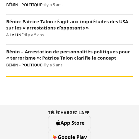
« opposants terroristes »
BÉNIN - POLITIQUE
•
il y a 5 ans
Bénin: Patrice Talon réagit aux inquiétudes des USA
sur les « arrestations d’opposants »
A LA UNE
•
il y a 5 ans
Bénin – Arrestation de personnalités politiques pour
« terrorisme »: Patrice Talon clarifie le concept
BÉNIN - POLITIQUE
•
il y a 5 ans
TÉLÉCHARGEZ L’APP
App Store
Google Play