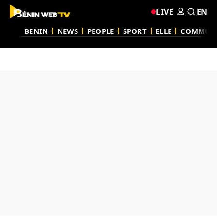
LIVE
EN
BENIN
NEWS
PEOPLE
SPORT
ELLE
COMMUN