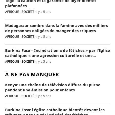
Togo: la caution et la garantie de loyer bientôt
plafonnées
AFRIQUE - SOCIÉTÉ
•
il y a 5 ans
Madagascar sombre dans la famine avec des milliers
de personnes obligées de manger des criquets
AFRIQUE - SOCIÉTÉ
•
il y a 5 ans
Burkina Faso – Incinération « de fétiches » par l’Eglise
catholique: « une agression culturelle et une
provocation de trop »
AFRIQUE - SOCIÉTÉ
•
il y a 5 ans
À NE PAS MANQUER
Kenya: une chaîne de télévision diffuse du p0rno
pendant une émission pour enfants
AFRIQUE - SOCIÉTÉ
•
il y a 5 ans
Burkina Faso: l’église catholique bientôt devant les
tribunaux pour avoir incinéré des fétiches