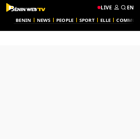
LIVE
EN
BENIN
NEWS
PEOPLE
SPORT
ELLE
COMMUN