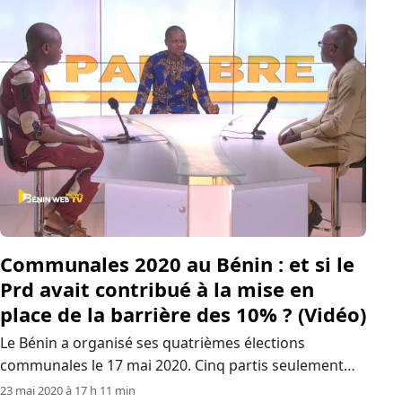
Communales 2020 au Bénin : et si le
Prd avait contribué à la mise en
place de la barrière des 10% ? (Vidéo)
Le Bénin a organisé ses quatrièmes élections
communales le 17 mai 2020. Cinq partis seulement
avaient été autorisés à prendre part à la compétition
23 mai 2020 à 17 h 11 min