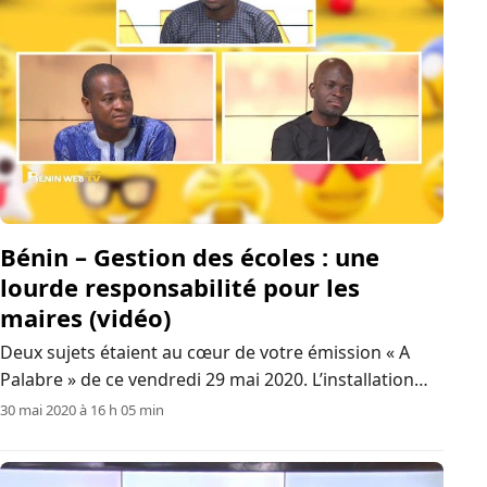
Bénin – Gestion des écoles : une
lourde responsabilité pour les
maires (vidéo)
Deux sujets étaient au cœur de votre émission « A
Palabre » de ce vendredi 29 mai 2020. L’installation
des conseils communaux, empreinte de surprises par
30 mai 2020 à 16 h 05 min
endroit, les lois électorales à polémique, qui laissent
libre cours à toutes les interprétations. De la…