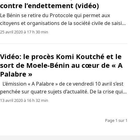
contre l’endettement (vidéo)
Le Bénin se retire du Protocole qui permet aux
citoyens et organisations de la société civile de saisir
la Cour africaine des droits de l’homme et des
25 avril 2020 à 17 h 30 min
peuples. Cette décision vient à la suite de l’injonction
faite à l’Etat béninois…
Vidéo: le procès Komi Koutché et le
sort de Moele-Bénin au cœur de « A
Palabre »
L’émission « A Palabre » de ce vendredi 10 avril s’est
penchée sur quatre sujets d’actualité. De la crise qui
secoue les Forces cauris pour un Bénin émergent à
13 avril 2020 à 16 h 32 min
l’éviction de Moele-Bénin de la course pour les
Communales, consacrée par le…
Page 1 sur 1