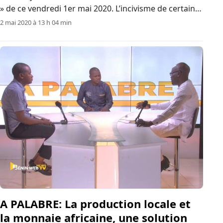
» de ce vendredi 1er mai 2020. L’incivisme de certains
citoyens qui se refusent à porter le masque de
2 mai 2020 à 13 h 04 min
protection face au coronavirus, qui fait des ravages
dans le monde,…
A PALABRE: La production locale et
la monnaie africaine, une solution