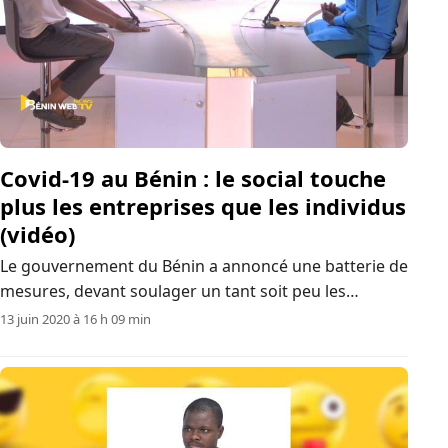
Covid-19 au Bénin : le social touche
plus les entreprises que les individus
(vidéo)
Le gouvernement du Bénin a annoncé une batterie de
mesures, devant soulager un tant soit peu les
populations atteintes par le coronavirus. Mais, à y
13 juin 2020 à 16 h 09 min
voir de près, les entreprises vont plus en bénéficier
que les ménages. Loin de la…