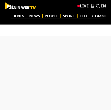
LIVE
EN
BENIN
NEWS
PEOPLE
SPORT
ELLE
COMMUN