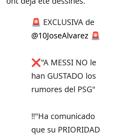
ont déjà été dessinés.
🚨 EXCLUSIVA de
@10JoseAlvarez
🚨
❌"A MESSI NO le
han GUSTADO los
rumores del PSG"
‼️"Ha comunicado
que su PRIORIDAD