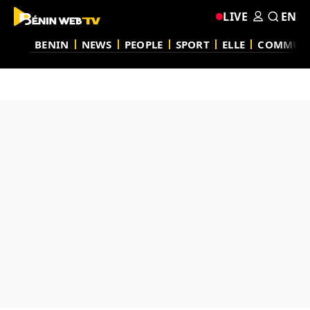
LIVE
EN
BENIN
NEWS
PEOPLE
SPORT
ELLE
COMMUN