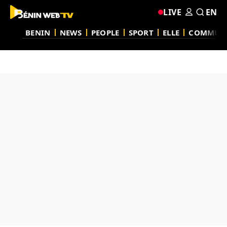
LIVE
EN
BENIN
NEWS
PEOPLE
SPORT
ELLE
COMMUN