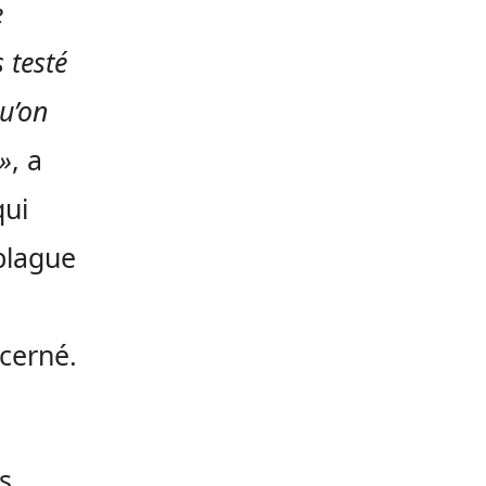
e
 testé
qu’on
 »
, a
qui
blague
ncerné.
s