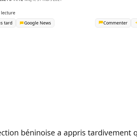
 lecture
us tard
Google News
Commenter
ection béninoise a appris tardivement 