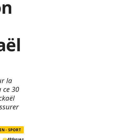
on
aël
ur la
u ce 30
ckaël
assurer
IN - SPORT
486
vues