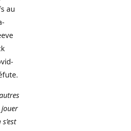
fs au
a-
eeve
ck
vid-
éfute.
 autres
 jouer
 s’est