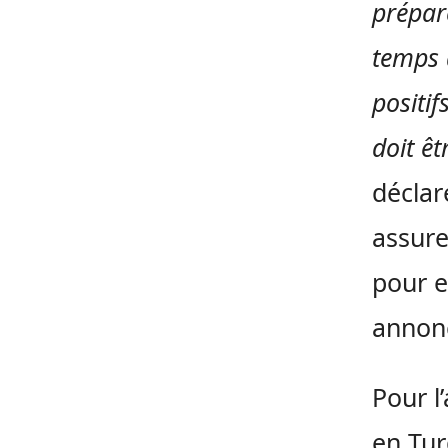
prépar
temps 
positif
doit ê
déclar
assure
pour e
annonc
Pour l
en Tur