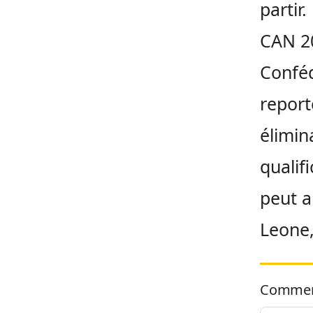
partir
CAN 20
Conféd
report
élimin
qualif
peut a
Leone,
Commen