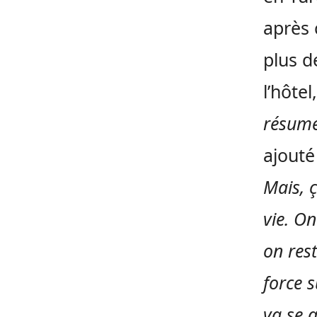
après 
plus d
l’hôte
résume
ajouté
Mais, 
vie. O
on rest
force s
va se q