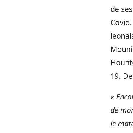
de ses
Covid.
leonai
Mounié
Hounto
19. De
« Enco
de mon
le matc