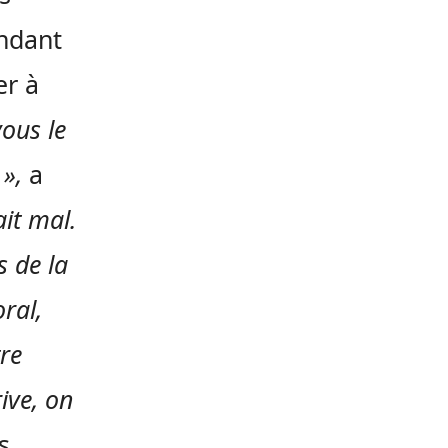
endant
er à
vous le
 »,
a
ait mal.
s de la
ral,
tre
rive, on
s.