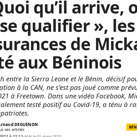
uoi qu’il arrive, 
se qualifier », les
surances de Mick
té aux Béninois
h entre la Sierra Leone et le Bénin, décisif po
cation à la CAN, ne s’est pas joué comme prév
21 à Freetown. Dans une vidéo Facebook, Mi
galement testé positif au Covid-19, a ténu à r
patriotes.
 Arnaud DEGUENON
BÉN
us ses articles
2021 à 11:12
•
MàJ le 31 mars 2021