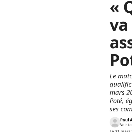
« Q
va 
as
Po
Le matc
qualifi
mars 20
Poté, é
ses com
Paul
Voir to
Le 31 mars 