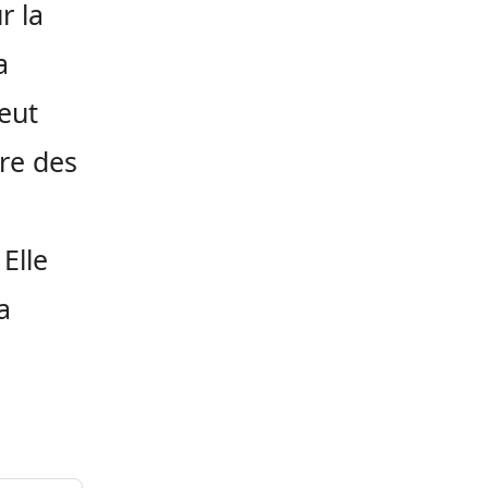
r la
a
peut
tre des
Elle
a