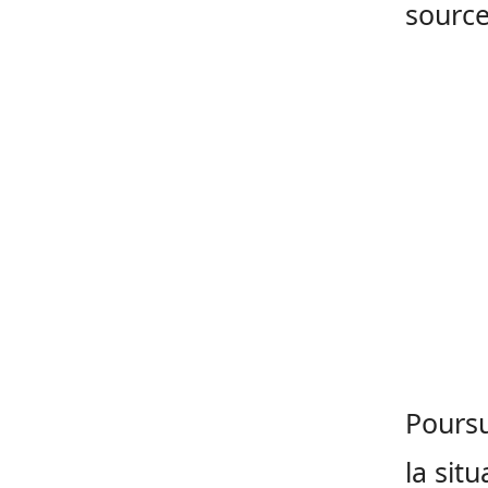
source
Poursu
la sit