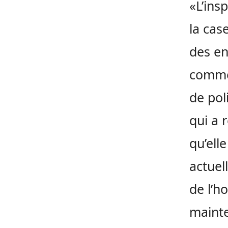
«L’ins
la cas
des en
comme 
de pol
qui a 
qu’ell
actuel
de l’h
mainte