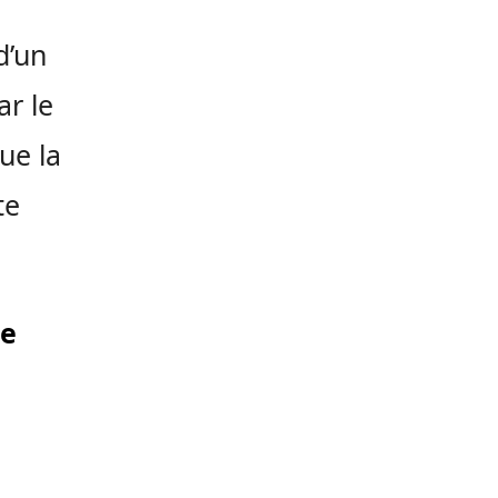
d’un
ar le
ue la
te
de