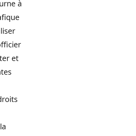
ourne à
afique
liser
ficier
ter et
ntes
droits
la