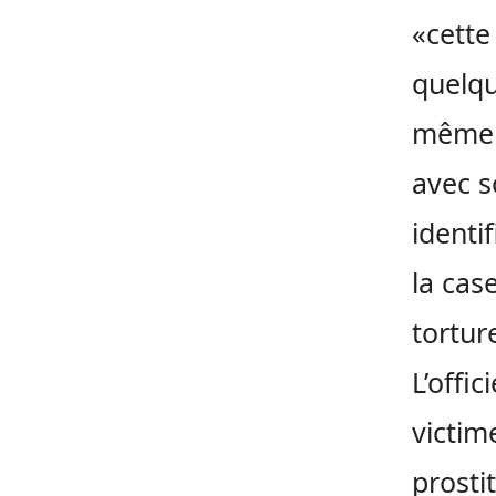
«cette 
quelqu
même s
avec s
identi
la case
torture
L’offi
victim
prosti