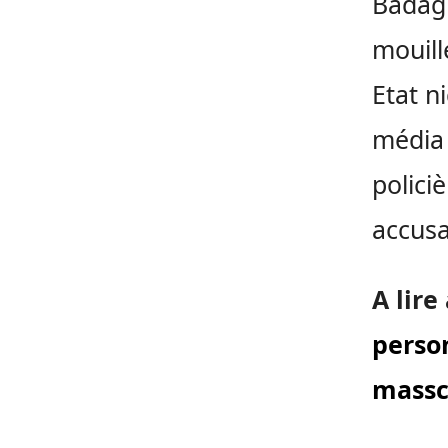
Badagr
mouill
Etat n
média 
polici
accusa
A lire
perso
massc