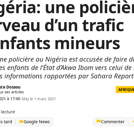
géria: une policiè
rveau d’un trafic
enfants mineurs
ne policière au Nigéria est accusée de faire du
es enfants de l’État d’Akwa Ibom vers celui de
es informations rapportées par Sahara Report
te Dossou
AFRIQUE
us ses articles
021 à 17:00
•
MàJ le 1 mars 2021
 lecture
us tard
Google News
Commenter