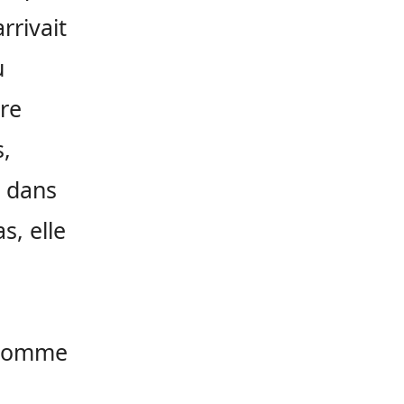
rrivait
u
ire
s,
s dans
s, elle
s comme