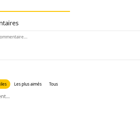
taires
iles
Les plus aimés
Tous
t...