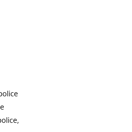
police
de
olice,