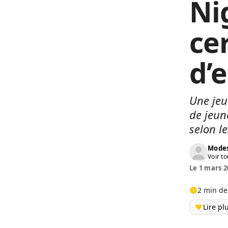
Ni
ce
d’
Une jeu
de jeun
selon l
Modes
Voir to
Le 1 mars 2
2 min de
Lire pl