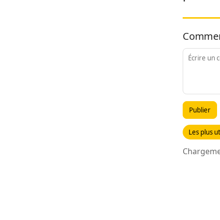
Commen
Publier
Les plus ut
Chargemen