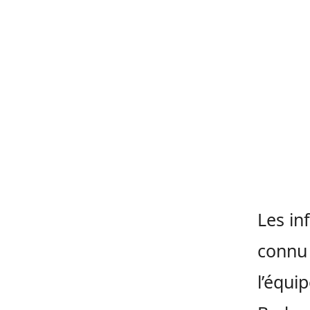
Les in
connu 
l’équi