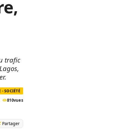
re,
 trafic
 Lagos,
er.
 - SOCIÉTÉ
810
vues
Partager