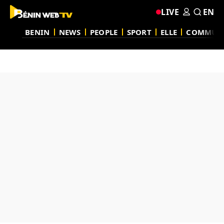
LIVE
EN
BENIN
NEWS
PEOPLE
SPORT
ELLE
COMMUN