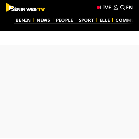
LIVE
EN
BENIN
NEWS
PEOPLE
SPORT
ELLE
COMMUN