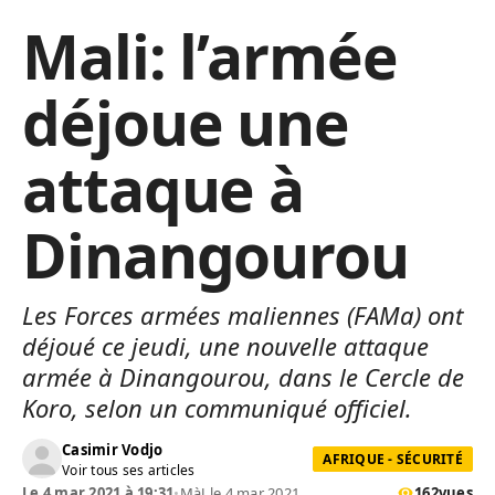
Mali: l’armée
déjoue une
attaque à
Dinangourou
Les Forces armées maliennes (FAMa) ont
déjoué ce jeudi, une nouvelle attaque
armée à Dinangourou, dans le Cercle de
Koro, selon un communiqué officiel.
Casimir Vodjo
AFRIQUE - SÉCURITÉ
Voir tous ses articles
Le 4 mar 2021 à 19:31
•
MàJ le 4 mar 2021
162
vues