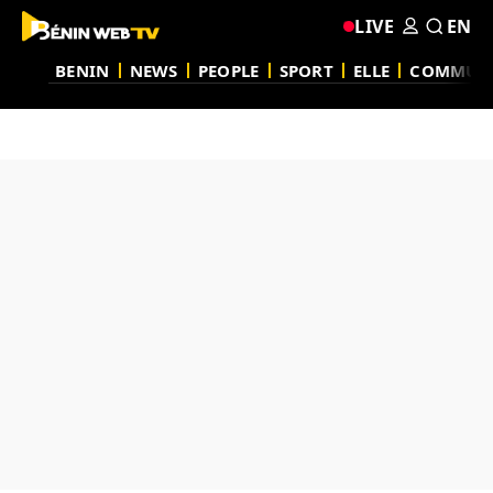
LIVE
EN
BENIN
NEWS
PEOPLE
SPORT
ELLE
COMMUN