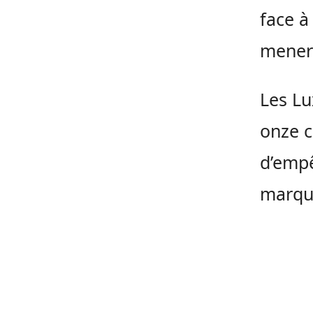
face à
mener 
Les Lu
onze 
d’empê
marqu