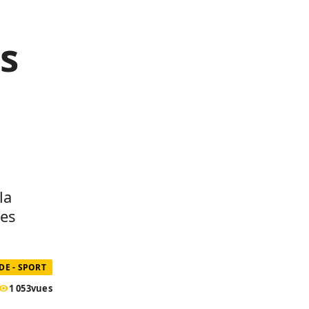
s
la
des
E - SPORT
1 053
vues