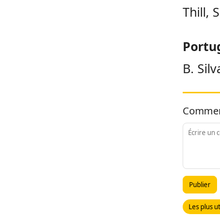
Thill, 
Portu
B. Sil
Commen
Publier
Les plus ut