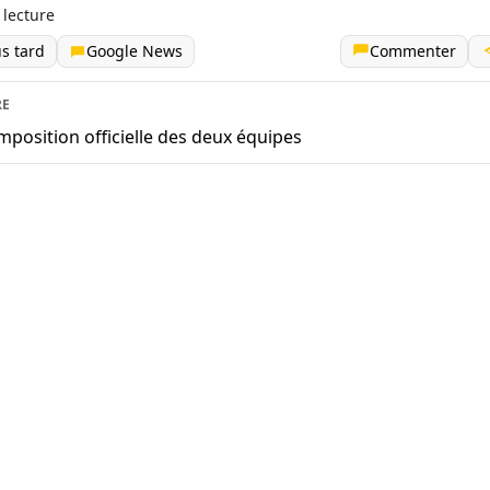
 lecture
us tard
Google News
Commenter
RE
mposition officielle des deux équipes