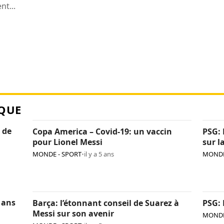
t...
QUE
 de
Copa America – Covid-19: un vaccin
PSG: 
pour Lionel Messi
sur l
MONDE - SPORT
•
il y a 5 ans
MONDE
 ans
Barça: l’étonnant conseil de Suarez à
PSG: 
Messi sur son avenir
MONDE