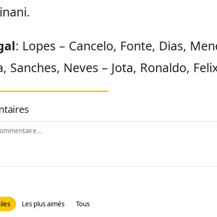
Sinani.
gal
: Lopes – Cancelo, Fonte, Dias, Men
va, Sanches, Neves – Jota, Ronaldo, Felix
taires
iles
Les plus aimés
Tous