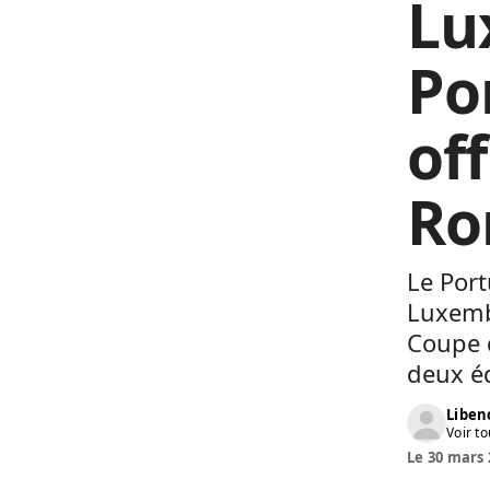
Lu
Po
off
Ro
Le Por
Luxemb
Coupe 
deux éq
Liben
Voir to
Le 30 mars 