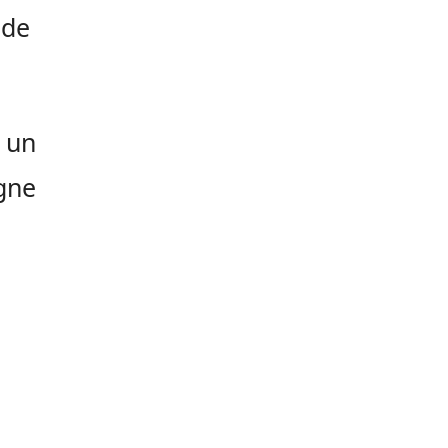
 de
 un
gne