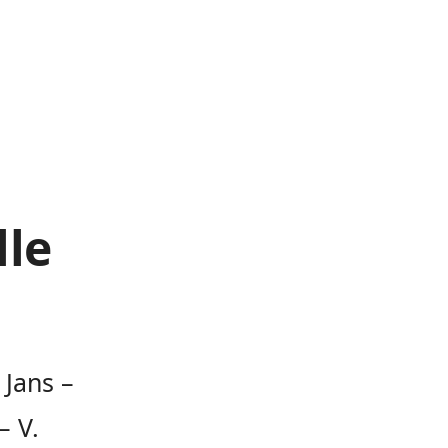
lle
 Jans –
– V.