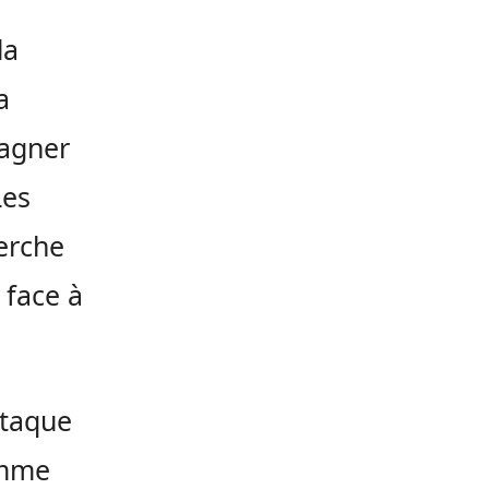
la
a
gagner
Les
erche
 face à
ttaque
omme