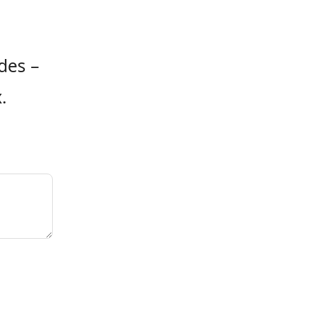
des –
.