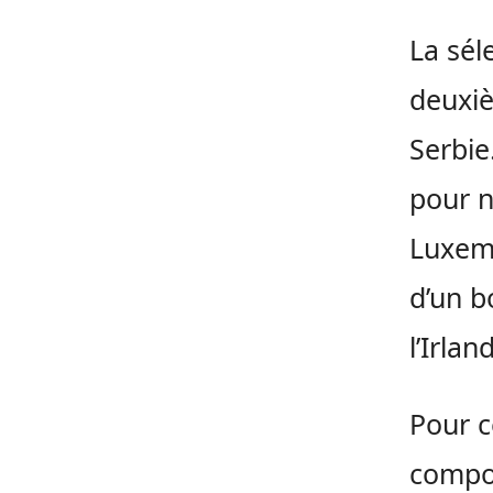
La sél
deuxiè
Serbie
pour n
Luxemb
d’un b
l’Irlan
Pour c
compos