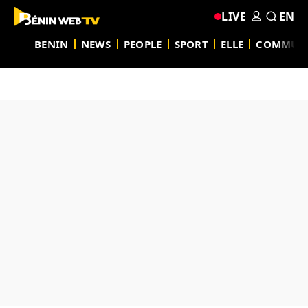
LIVE
EN
BENIN
NEWS
PEOPLE
SPORT
ELLE
COMMUN