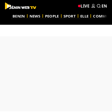
LIVE
EN
BENIN
NEWS
PEOPLE
SPORT
ELLE
COMMUN