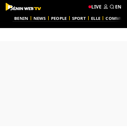
LIVE
EN
BENIN
NEWS
PEOPLE
SPORT
ELLE
COMMUN