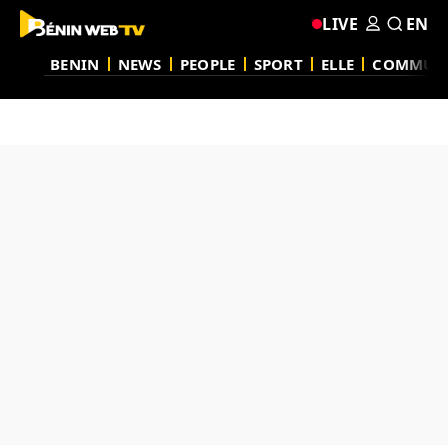
LIVE
EN
BENIN
NEWS
PEOPLE
SPORT
ELLE
COMMUN