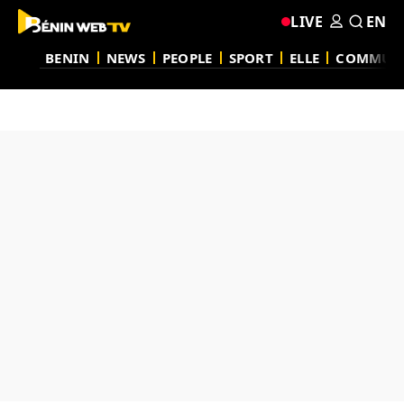
LIVE
EN
BENIN
NEWS
PEOPLE
SPORT
ELLE
COMMUN