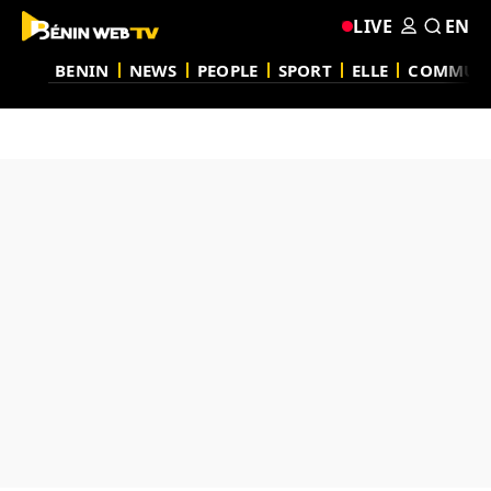
LIVE
EN
BENIN
NEWS
PEOPLE
SPORT
ELLE
COMMUN