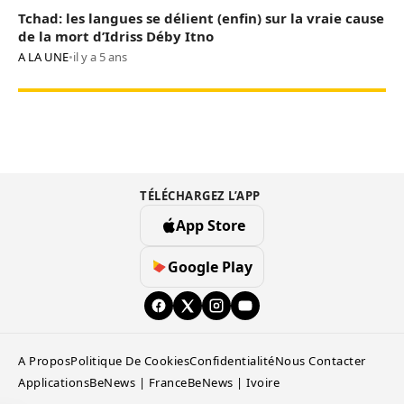
Tchad: les langues se délient (enfin) sur la vraie cause
de la mort d’Idriss Déby Itno
A LA UNE
•
il y a 5 ans
TÉLÉCHARGEZ L’APP
App Store
Google Play
A Propos
Politique De Cookies
Confidentialité
Nous Contacter
Applications
BeNews | France
BeNews | Ivoire