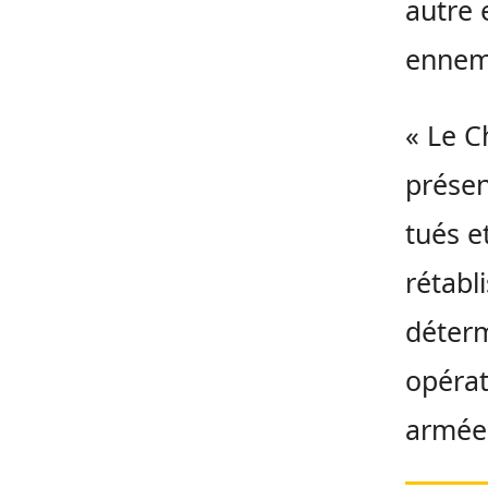
autre 
ennemi
« Le C
présen
tués e
rétabl
déter
opérat
armée 