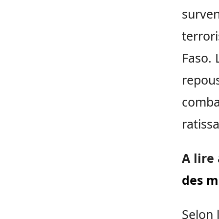
surven
terror
Faso. 
repous
combat
ratiss
A lire
des mo
Selon 