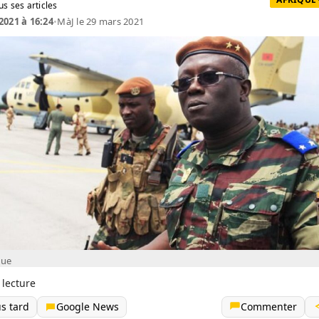
us ses articles
2021 à 16:24
•
MàJ le 29 mars 2021
que
 lecture
us tard
Google News
Commenter