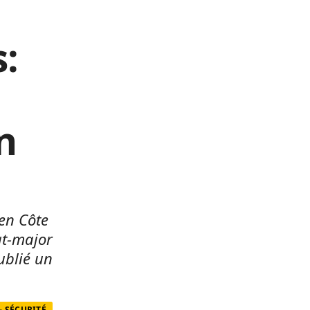
:
n
 en Côte
at-major
ublié un
- SÉCURITÉ