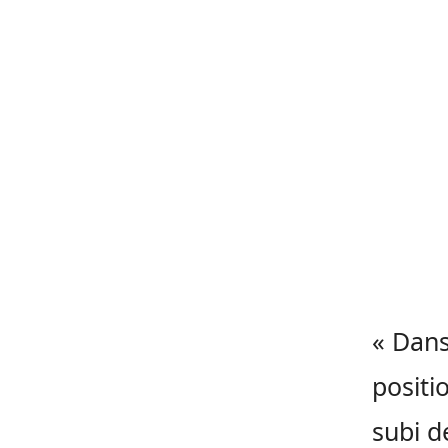
« Dans
positi
subi d