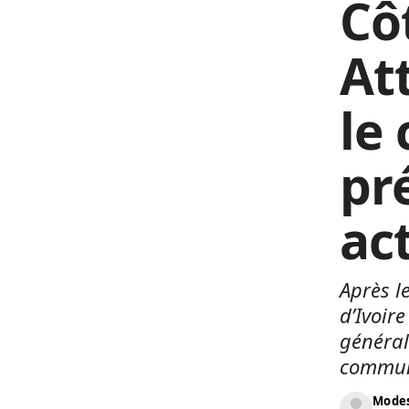
Côt
At
le
pr
ac
Après l
d’Ivoir
général
communi
Modes