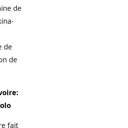
aine de
ina-
e de
on de
voire:
folo
e fait