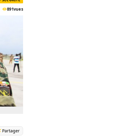
891
vues
Partager