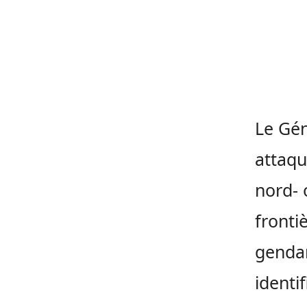
Le Gén
attaqu
nord- 
fronti
gendar
identi