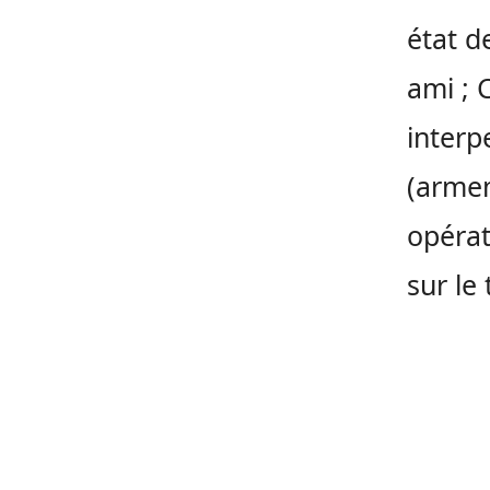
état d
ami ; 
interp
(armem
opérat
sur le 