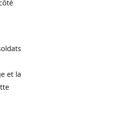
côté
soldats
e et la
tte