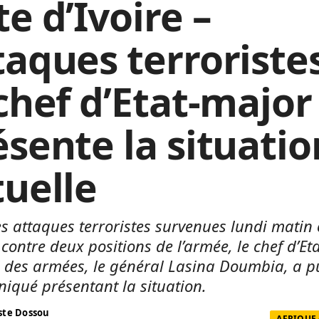
e d’Ivoire –
taques terroristes
 chef d’Etat-major
ésente la situatio
tuelle
es attaques terroristes survenues lundi matin
e contre deux positions de l’armée, le chef d’Et
 des armées, le général Lasina Doumbia, a p
qué présentant la situation.
te Dossou
AFRIQUE 