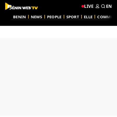
LIVE
EN
BENIN
NEWS
PEOPLE
SPORT
ELLE
COMMUN