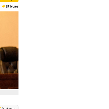
891
vues
Partager