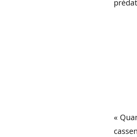
prédat
« Quan
cassen