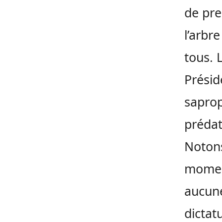
de pre
l’arbre
tous. 
Présid
saprop
prédat
Notons
moment
aucune
dictat