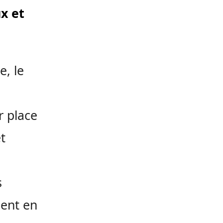
x et
e, le
r place
t
s
ient en