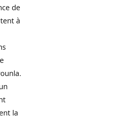
nce de
itent à
ns
ie
rounla.
 un
nt
ent la