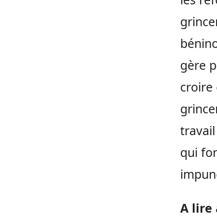
grince
bénino
gère p
croire 
grince
travai
qui fo
impun
A lire