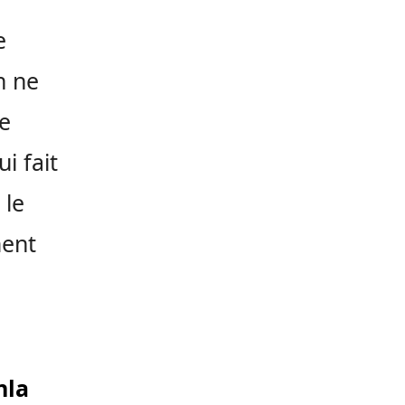
e
n ne
re
i fait
 le
ment
nla