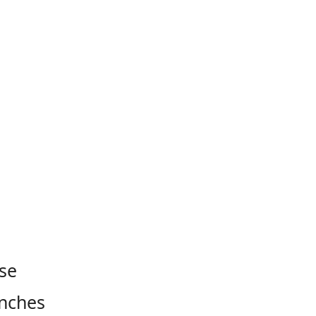
 se
anches