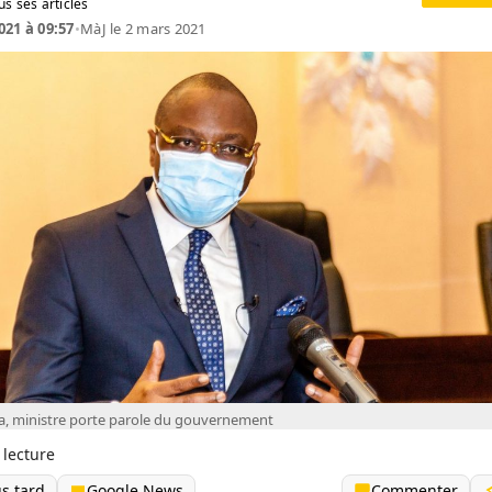
us ses articles
021 à 09:57
•
MàJ le 2 mars 2021
a, ministre porte parole du gouvernement
 lecture
us tard
Google News
Commenter