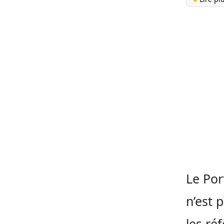
Le Por
n’est 
les ré