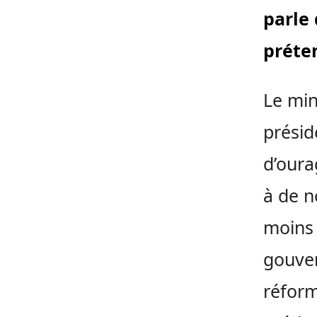
parle
préte
Le min
présid
d’oura
à de n
moins 
gouver
réform