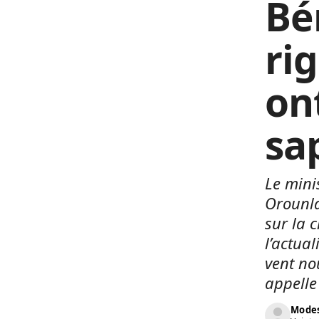
Bén
ri
ont
sa
Le mini
Orounla
sur la c
l’actua
vent no
appelle
Modes