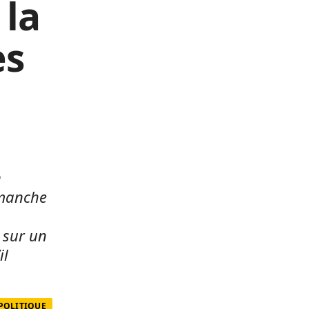
 la
es
n
imanche
t sur un
il
 POLITIQUE