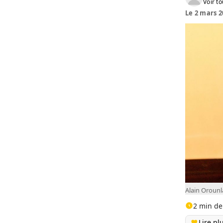
Voir to
Le 2 mars 2
Alain Orounl
2 min de
Lire pl