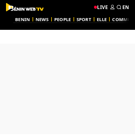
LIVE
EN
BENIN
NEWS
PEOPLE
SPORT
ELLE
COMMUN