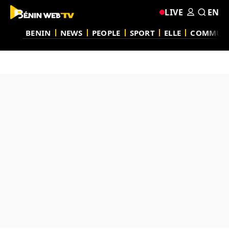
LIVE
EN
BENIN
NEWS
PEOPLE
SPORT
ELLE
COMMUN