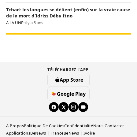
Tchad: les langues se délient (enfin) sur la vraie cause
de la mort d’Idriss Déby Itno
A LA UNE
•
il y a 5 ans
TÉLÉCHARGEZ L’APP
App Store
Google Play
A Propos
Politique De Cookies
Confidentialité
Nous Contacter
Applications
BeNews | France
BeNews | Ivoire