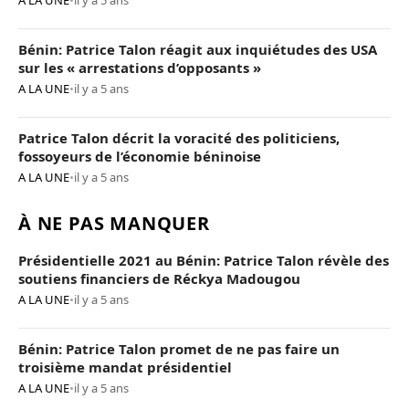
A LA UNE
•
il y a 5 ans
Bénin: Patrice Talon réagit aux inquiétudes des USA
sur les « arrestations d’opposants »
A LA UNE
•
il y a 5 ans
Patrice Talon décrit la voracité des politiciens,
fossoyeurs de l’économie béninoise
A LA UNE
•
il y a 5 ans
À NE PAS MANQUER
Présidentielle 2021 au Bénin: Patrice Talon révèle des
soutiens financiers de Réckya Madougou
A LA UNE
•
il y a 5 ans
Bénin: Patrice Talon promet de ne pas faire un
troisième mandat présidentiel
A LA UNE
•
il y a 5 ans