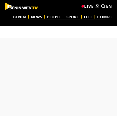
LIVE
EN
BENIN
NEWS
PEOPLE
SPORT
ELLE
COMMUN