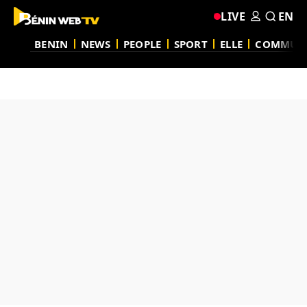
LIVE
EN
BENIN
NEWS
PEOPLE
SPORT
ELLE
COMMUN