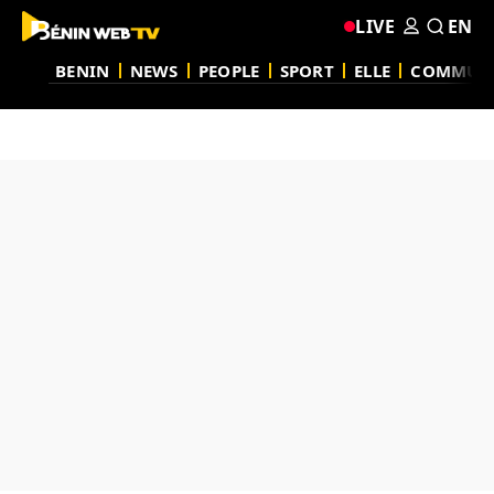
LIVE
EN
BENIN
NEWS
PEOPLE
SPORT
ELLE
COMMUN