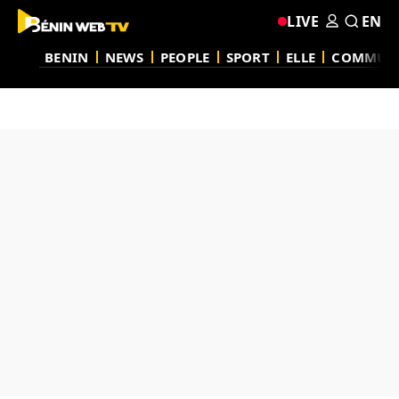
LIVE
EN
BENIN
NEWS
PEOPLE
SPORT
ELLE
COMMUN