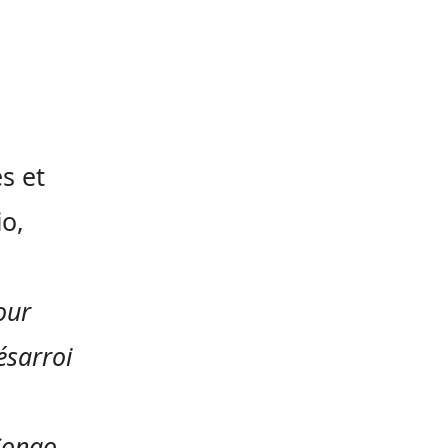
es et
io,
our
ésarroi
Congo,