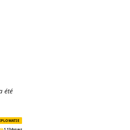
a été
DIPLOMATIE
1 134
vues