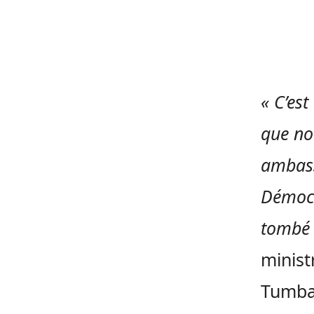
« C’est
que no
ambass
Démocr
tombé 
minist
Tumba