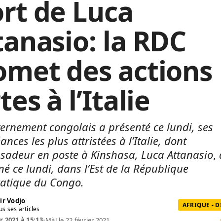
rt de Luca
tanasio: la RDC
omet des actions
tes à l’Italie
ernement congolais a présenté ce lundi, ses
nces les plus attristées à l’Italie, dont
sadeur en poste à Kinshasa, Luca Attanasio
,
né ce lundi, dans l’Est de la République
atique du Congo.
ir Vodjo
AFRIQUE - 
us ses articles
r 2021 à 15:13
•
MàJ le 22 février 2021