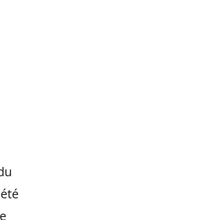
 du
 été
de