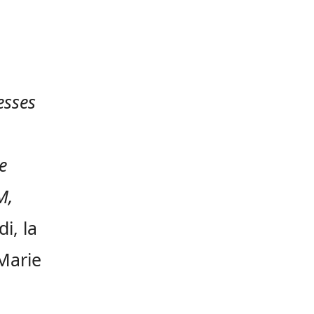
esses
e
M,
i, la
 Marie