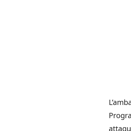
L’amba
Progra
attaqu