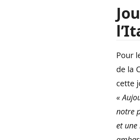
Jo
l’It
Pour l
de la 
cette 
« Aujo
notre 
et une
ambass