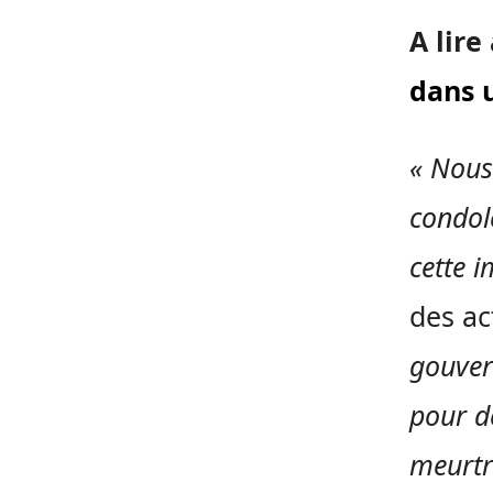
A lire
dans 
« Nous
condolé
cette 
des ac
gouver
pour dé
meurtr