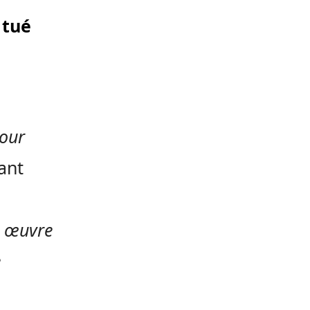
 tué
pour
ant
n œuvre
e