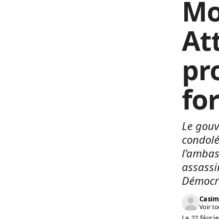
Mo
At
pr
for
Le gouv
condoléa
l’ambas
assassi
Démocr
Casim
Voir to
Le 22 févrie