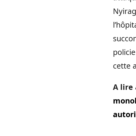
Nyirag
l’hôpi
succom
polici
cette 
A lire
monol
autori