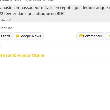
 de RDC
 lecture
us tard
Google News
Commenter
RE
ée sombre pour l’Italie