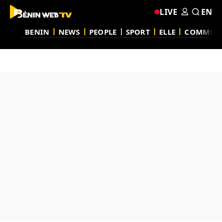
LIVE
EN
BENIN
NEWS
PEOPLE
SPORT
ELLE
COMMUN