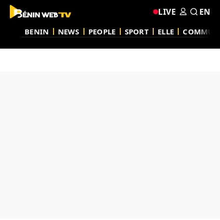
LIVE
EN
BENIN
NEWS
PEOPLE
SPORT
ELLE
COMMUN