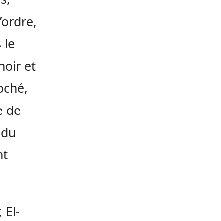
’ordre,
 le
noir et
oché,
e de
 du
nt
 El-