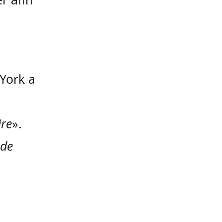
 York a
ire
».
 de