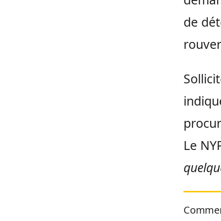
de dét
rouver
Sollic
indiqu
procur
Le NY
quelqu
Commen