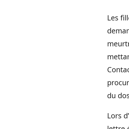
Les fi
demand
meurtr
mettan
Contac
procur
du dos
Lors d
lettre