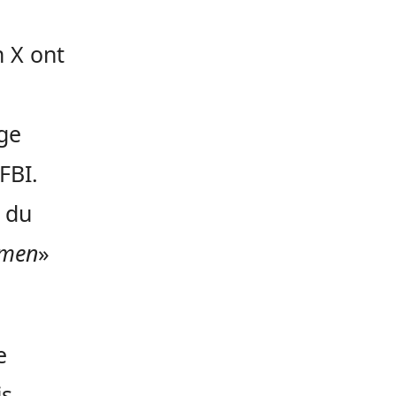
m X ont
ge
FBI.
e du
amen
»
e
s,