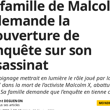
 famille de Malco
demande la
ouverture de
enquête sur son
sassinat
ignage mettrait en lumière le rôle joué par la
I dans la mort de l’activiste Malcolm X, abattu 
 Sa famille demande que l’enquête en tienne 
ent DEGUENON
MONDE 
us ses articles