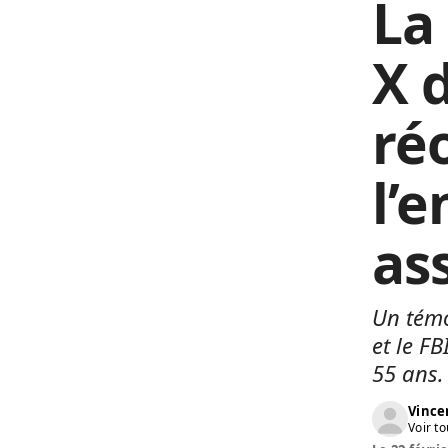
La
X 
ré
l’
as
Un témo
et le FB
55 ans.
Vinc
Voir to