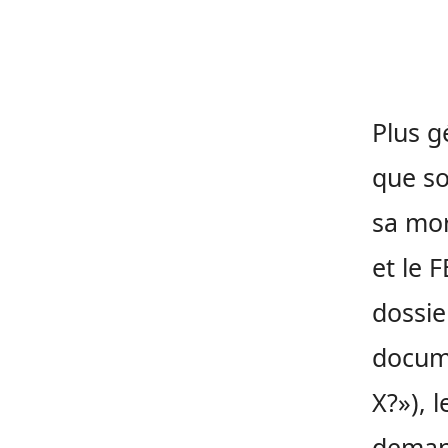
Plus g
que so
sa mor
et le 
dossie
docume
X?»), 
demand