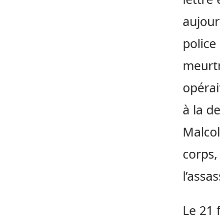
aujour
police
meurtre
opérai
à la d
Malcol
corps,
l’assas
Le 21 f