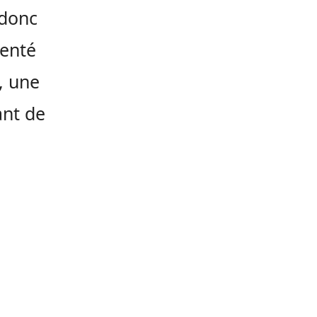
 donc
senté
, une
ant de