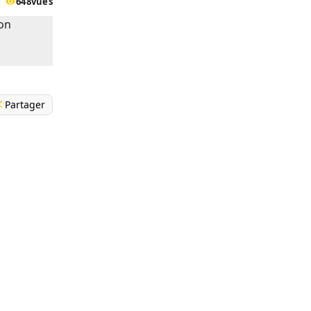
648
vues
Partager