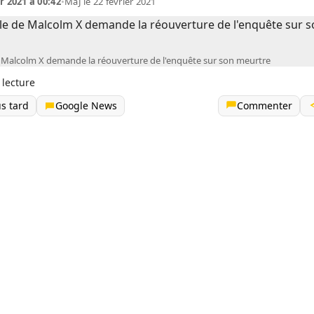
r 2021 à 00:42
•
MàJ le 22 février 2021
e Malcolm X demande la réouverture de l'enquête sur son meurtre
 lecture
us tard
Google News
Commenter