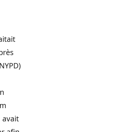
itait
près
(NYPD)
un
lm
 avait
r afin