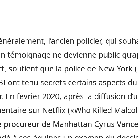
énéralement, l’ancien policier, qui souha
n témoignage ne devienne public qu’a
t, soutient que la police de New York 
FBI ont tenu secrets certains aspects du
r. En février 2020, après la diffusion d’
ntaire sur Netflix («Who Killed Malco
le procureur de Manhattan Cyrus Vance
é à ses équipes un examen du dossie