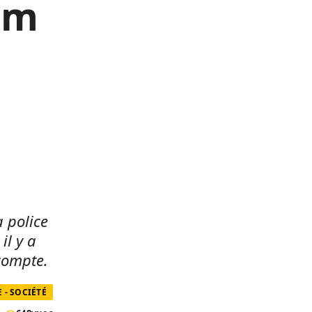
lm
 police
il y a
compte.
- SOCIÉTÉ