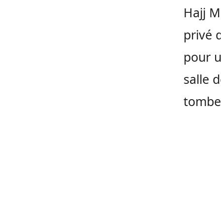
Hajj M
privé 
pour u
salle 
tomber