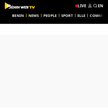
LIVE
EN
BENIN
NEWS
PEOPLE
SPORT
ELLE
COMMUN