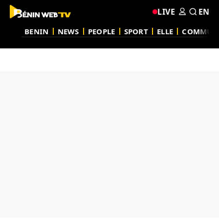
LIVE
EN
BENIN
NEWS
PEOPLE
SPORT
ELLE
COMMUN