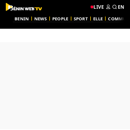
LIVE
EN
BENIN
NEWS
PEOPLE
SPORT
ELLE
COMMUN