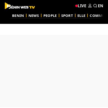
LIVE
EN
BENIN
NEWS
PEOPLE
SPORT
ELLE
COMMUN