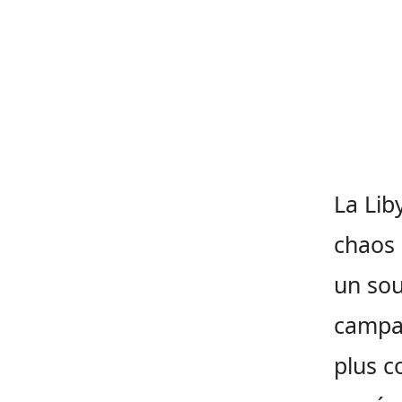
La Lib
chaos 
un sou
campag
plus co