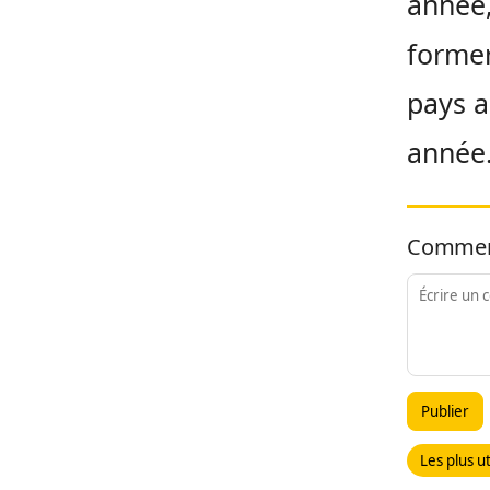
année,
former
pays a
année
Commen
Publier
Les plus ut