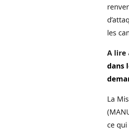
renver
d’atta
les ca
A lire
dans 
deman
La Mis
(MANU
ce qui