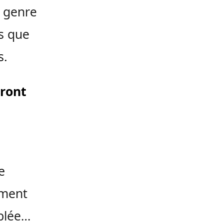
 genre
is que
s.
eront
e
ement
iblée…