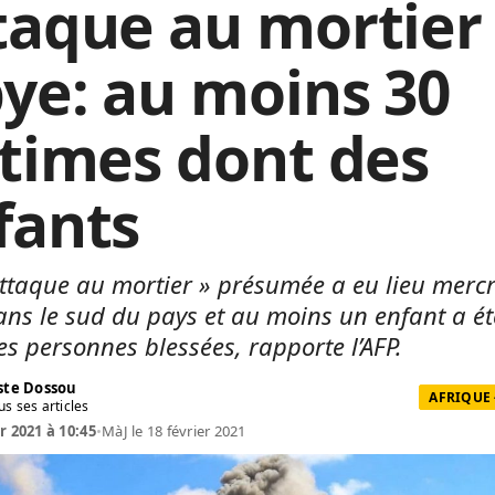
taque au mortier
bye: au moins 30
ctimes dont des
fants
ttaque au mortier » présumée a eu lieu mercr
ans le sud du pays et au moins un enfant a ét
es personnes blessées, rapporte l’AFP.
te Dossou
AFRIQUE 
us ses articles
r 2021 à 10:45
•
MàJ le 18 février 2021