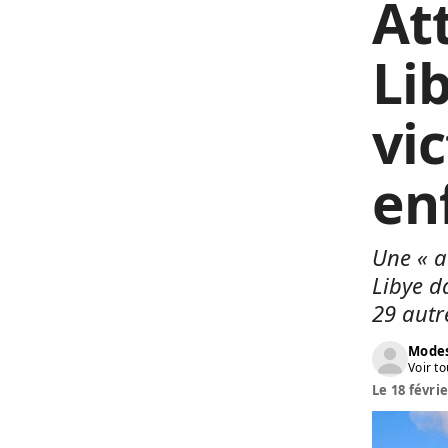
At
Li
vi
en
Une « a
Libye d
29 autr
Modes
Voir to
Le 18 févrie