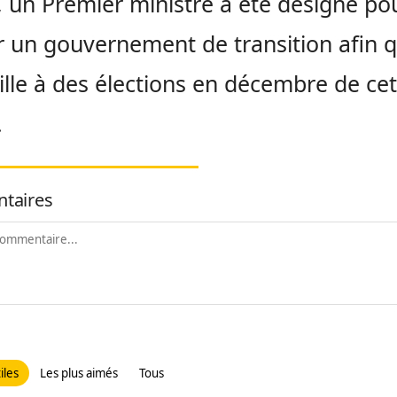
 un Premier ministre a été désigné po
 un gouvernement de transition afin q
ille à des élections en décembre de cet
.
taires
iles
Les plus aimés
Tous