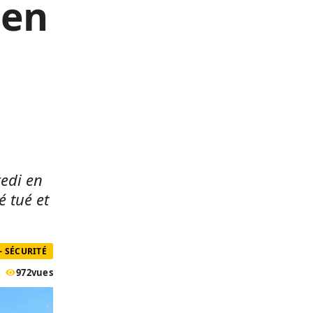
 en
edi en
é tué et
- SÉCURITÉ
972
vues