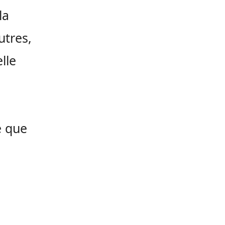
la
utres,
lle
e que