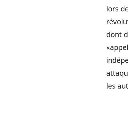
lors d
révolu
dont d
«appel
indépe
attaqu
les au