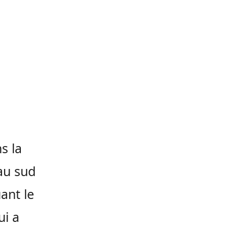
s la
au sud
uant le
ui a