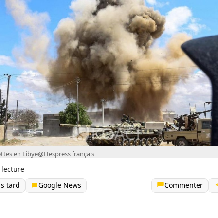
ettes en Libye@Hespress français
 lecture
us tard
Google News
Commenter