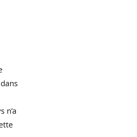
e
 dans
s n’a
ette