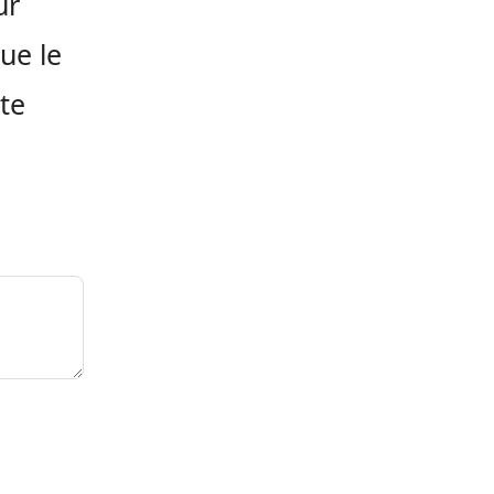
ur
ue le
te