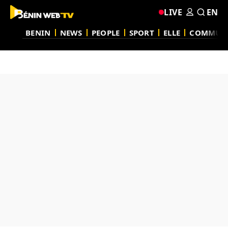
LIVE
EN
BENIN
NEWS
PEOPLE
SPORT
ELLE
COMMUN