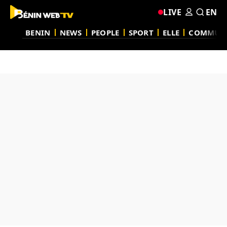
LIVE
EN
BENIN
NEWS
PEOPLE
SPORT
ELLE
COMMUN